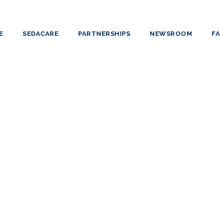
E
SEDACARE
PARTNERSHIPS
NEWSROOM
F
Doctor Tânia
Specialist in Anesthesiology with specializati