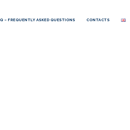
AQ – FREQUENTLY ASKED QUESTIONS
CONTACTS
 Ralha
on in Pediatrics