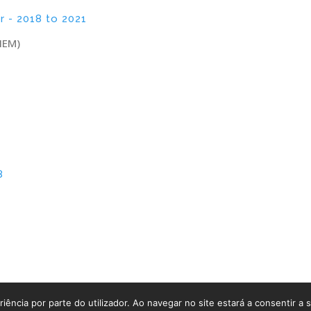
r - 2018 to 2021
NEM)
8
E PRIVACIDADE E DE COOKIES
|
LIVRO DE RECLAMAÇ
© SEDACARE 2024 - MIXED BY
GROOVIT
iência por parte do utilizador. Ao navegar no site estará a consentir a s