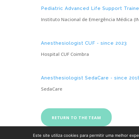
Pediatric Advanced Life Support Traine
Instituto Nacional de Emergência Médica (I
Anesthesiologist CUF - since 2023
Hospital CUF Coimbra
Anesthesiologist SedaCare - since 201
SedaCare
POLÍTICA D
RETURN TO THE TEAM
Este site utiliza cookies para permitir uma melhor exper