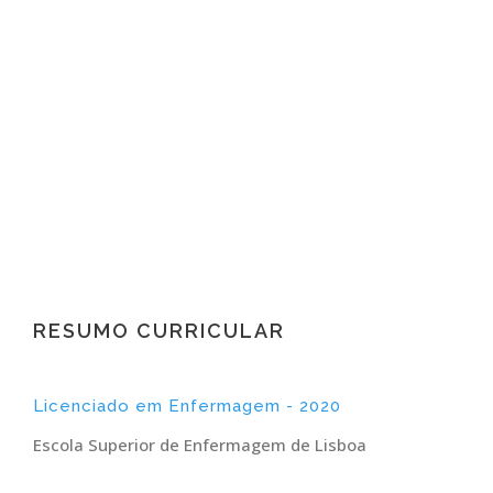
Enfermeiro Coordenador SedaCare Sul
Enfermeiro Pós-graduado em Saúde do
Adulto e Cuidado em Situação Crítica
RESUMO CURRICULAR
Licenciado em Enfermagem - 2020
Escola Superior de Enfermagem de Lisboa