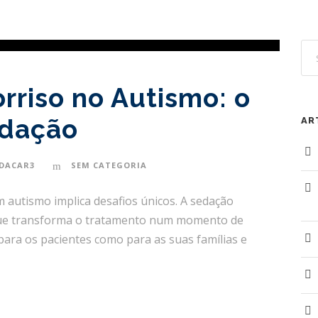
rriso no Autismo: o
edação
AR
3DACAR3
SEM CATEGORIA
 autismo implica desafios únicos. A sedação
 que transforma o tratamento num momento de
para os pacientes como para as suas famílias e