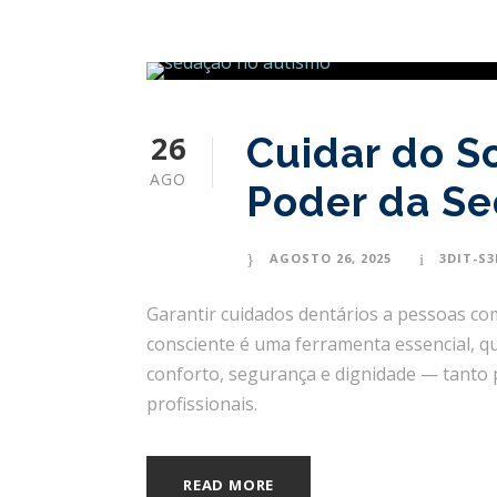
26
Cuidar do So
AGO
Poder da S
AGOSTO 26, 2025
3DIT-S
Garantir cuidados dentários a pessoas com
consciente é uma ferramenta essencial,
conforto, segurança e dignidade — tanto 
profissionais.
READ MORE