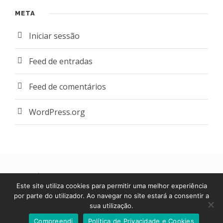
META
Iniciar sessão
Feed de entradas
Feed de comentários
WordPress.org
POLÍTICA DE PRIVACIDADE E DE COOKIES
|
Este site utiliza cookies para permitir uma melhor experiência
LIVRO DE RECLAMAÇÕES ONLINE
por parte do utilizador. Ao navegar no site estará a consentir a
sua utilização.
© SEDACARE 2024 - MIXED BY
GROOVIT
Compreendi
Política de Privacidade e Cookies