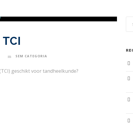
 TCI
RE
N
SEM CATEGORIA
 (TCI) geschikt voor tandheelkunde?