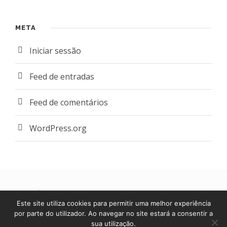
META
Iniciar sessão
Feed de entradas
Feed de comentários
WordPress.org
POLÍTICA DE PRIVACIDADE E DE COOKIES
|
Este site utiliza cookies para permitir uma melhor experiência
LIVRO DE RECLAMAÇÕES ONLINE
por parte do utilizador. Ao navegar no site estará a consentir a
sua utilização.